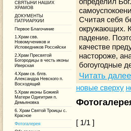
определил Бог
СВЯТЫНИ НАШИХ
ХРАМОВ
самоуспокоен
ДОКУМЕНТЫ
Считая себя б
ПАТРИАРХИИ
окружающих. К
Первое Благочиние
падение. Поэт
1.Храм свв.
Новомучеников и
качестве пред
Исповедников Российски
настороже, ан
2.Храм Пресвятой
Богородицы в честь иконы
богоугодные д
Иверская
Читать дале
4.Храм св. блгв.
Александра Невского п.
Восходящий
новые сверху
н
5.Храм иконы Божией
Матери Одигитрия п.
Фотогалере
Демьяновка
6. Храм Святой Троицы с.
Красное
[ 1/1 ]
Фотогалерея