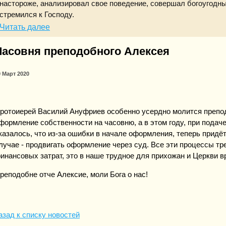
настороже, анализировал свое поведение, совершал богоугодн
стремился к Господу.
Читать далее
Часовня преподобного Алексея
0 Март 2020
ротоиерей Василий Ануфриев особенно усердно молится препод
формление собственности на часовню, а в этом году, при подач
казалось, что из-за ошибки в начале оформления, теперь придё
лучае - продвигать оформление через суд. Все эти процессы т
инансовых затрат, это в наше трудное для прихожан и Церкви в
реподобне отче Алексие, моли Бога о нас!
азад к списку новостей