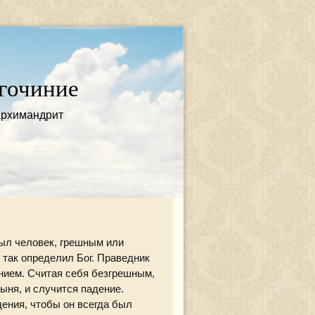
гочиние
архимандрит
был человек, грешным или
 так определил Бог. Праведник
нием. Считая себя безгрешным,
ыня, и случится падение.
ения, чтобы он всегда был