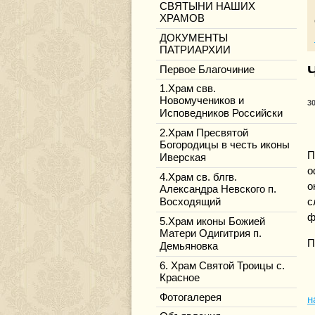
СВЯТЫНИ НАШИХ
ХРАМОВ
ДОКУМЕНТЫ
ПАТРИАРХИИ
Первое Благочиние
1.Храм свв.
Новомучеников и
3
Исповедников Российски
2.Храм Пресвятой
Богородицы в честь иконы
П
Иверская
о
4.Храм св. блгв.
о
Александра Невского п.
Восходящий
с
ф
5.Храм иконы Божией
Матери Одигитрия п.
П
Демьяновка
6. Храм Святой Троицы с.
Красное
Фотогалерея
н