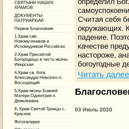
определил Бог
СВЯТЫНИ НАШИХ
ХРАМОВ
самоуспокоен
ДОКУМЕНТЫ
Считая себя б
ПАТРИАРХИИ
окружающих. К
Первое Благочиние
падение. Поэт
1.Храм свв.
Новомучеников и
качестве пред
Исповедников Российски
настороже, ан
2.Храм Пресвятой
Богородицы в честь иконы
богоугодные д
Иверская
Читать дале
4.Храм св. блгв.
Александра Невского п.
Восходящий
Благослове
5.Храм иконы Божией
Матери Одигитрия п.
Демьяновка
6. Храм Святой Троицы с.
03 Июль 2020
Красное
Фотогалерея