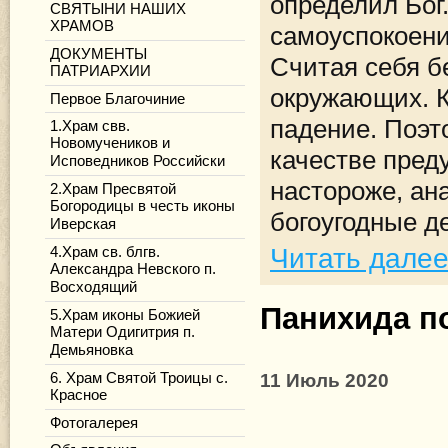
определил Бог
СВЯТЫНИ НАШИХ
ХРАМОВ
самоуспокоен
ДОКУМЕНТЫ
Считая себя б
ПАТРИАРХИИ
окружающих. К
Первое Благочиние
падение. Поэт
1.Храм свв.
Новомучеников и
качестве пред
Исповедников Российски
настороже, ан
2.Храм Пресвятой
Богородицы в честь иконы
богоугодные д
Иверская
Читать дале
4.Храм св. блгв.
Александра Невского п.
Восходящий
Панихида п
5.Храм иконы Божией
Матери Одигитрия п.
Демьяновка
6. Храм Святой Троицы с.
11 Июль 2020
Красное
Фотогалерея