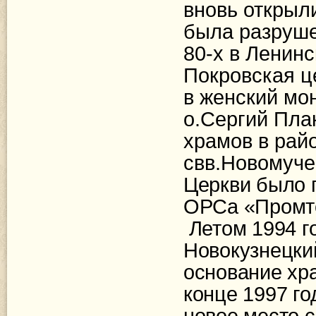
вновь открыли
была разруше
80-х в Ленин
Покровская ц
в женский мо
о.Сергий Пла
храмов в райо
свв.Новомуче
Церкви было 
ОРСа «Промто
Летом 1994 г
Новокузнецки
основание хра
конце 1997 го
новое место с