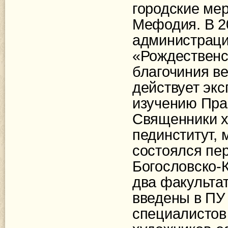
городские мер
Мефодия. В 20
администраци
«Рождественск
благочиния в
действует эк
изучению Пра
Священники х
пединститут, 
состоялся пе
Богословско-К
два факульта
введены в ПУ
специалистов