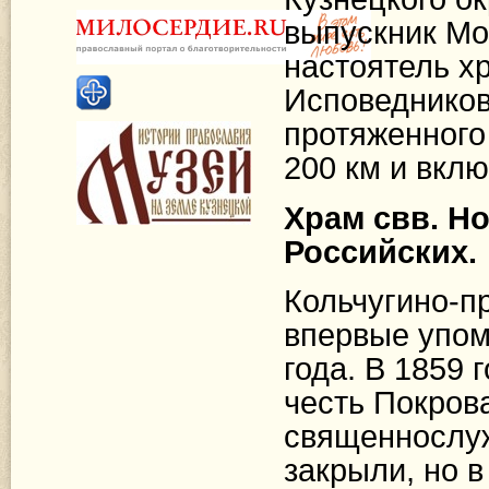
выпускник Мо
настоятель х
Исповедников
протяженного 
200 км
и вклю
Храм свв. Н
Российских.
Кольчугино-п
впервые упом
года. В 1859 
честь Покров
священнослуж
закрыли, но 