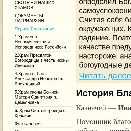
определил Бог
СВЯТЫНИ НАШИХ
ХРАМОВ
самоуспокоен
ДОКУМЕНТЫ
Считая себя б
ПАТРИАРХИИ
окружающих. К
Первое Благочиние
падение. Поэт
1.Храм свв.
Новомучеников и
качестве пред
Исповедников Российски
настороже, ан
2.Храм Пресвятой
Богородицы в честь иконы
богоугодные д
Иверская
Читать дале
4.Храм св. блгв.
Александра Невского п.
Восходящий
История Бл
5.Храм иконы Божией
Матери Одигитрия п.
Демьяновка
Казначей —
Ива
6. Храм Святой Троицы с.
Красное
Помощник благо
Фотогалерея
работе —
иерей