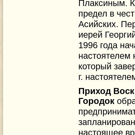
Плаксиным. К
предел в чес
Асийских. Пе
иерей Георги
1996 года нач
настоятелем 
который заве
г
. настоятеле
Приход Воск
Городок
обра
предпринимат
запланирован
настоящее вр