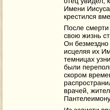
отец увидел, 
Имени Иисуса 
крестился вм
После смерти
свою жизнь с
Он безмездно
исцеляя их И
темницах узни
были переполн
скором време
распространил
врачей, жител
Пантелеимону