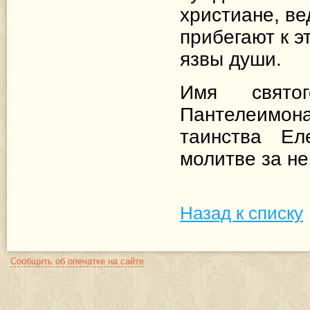
христиане, ве
прибегают к э
язвы души.
Имя свято
Пантелеимо
таинства Е
молитве за н
Назад к списку
Сообщить об опечатке на сайте