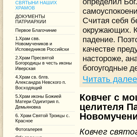
определил Бог
СВЯТЫНИ НАШИХ
ХРАМОВ
самоуспокоен
ДОКУМЕНТЫ
Считая себя б
ПАТРИАРХИИ
окружающих. К
Первое Благочиние
падение. Поэт
1.Храм свв.
Новомучеников и
качестве пред
Исповедников Российски
настороже, ан
2.Храм Пресвятой
Богородицы в честь иконы
богоугодные д
Иверская
Читать дале
4.Храм св. блгв.
Александра Невского п.
Восходящий
Ковчег с м
5.Храм иконы Божией
Матери Одигитрия п.
целителя П
Демьяновка
Новомучен
6. Храм Святой Троицы с.
Красное
Ковчег свято
Фотогалерея