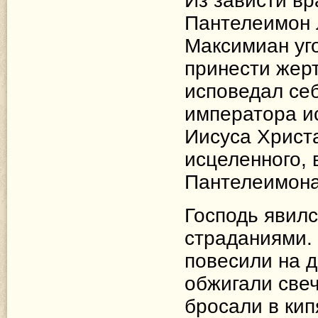
Из зависти вр
Пантелеимон л
Максимиан уго
принести жер
исповедал себ
императора и
Иисуса Христ
исцеленного, 
Пантелеимона
Господь явилс
страданиями.
повесили на д
обжигали свеч
бросали в кип