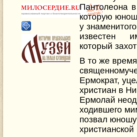
Пантолеона в
которую юнош
у знаменитог
известен и
который захот
В то же врем
священномуче
Ермократ, уц
христиан в Ни
Ермолай неод
ходившего ми
позвал юношу
христианской 