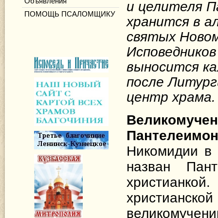
Объявления
и целителя 
ПОМОЩЬ ПСАЛОМЩИКУ
хранится в а
святых Новом
Исповедников
выносится ка
после Литург
центр храма.
Великомуч
Пантелеимо
Никомидии в 
назван Пан
христианко
христианско
великомучени