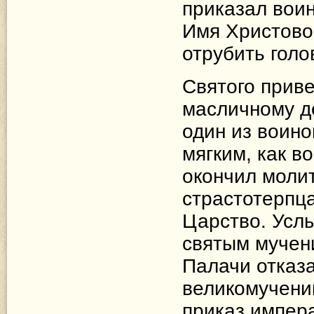
приказал воин
Имя Христово
отрубить голо
Святого приве
масличному де
один из воино
мягким, как в
окончил молит
страстотерпц
Царство. Усл
святым мучен
Палачи отказа
великомучени
приказ импера